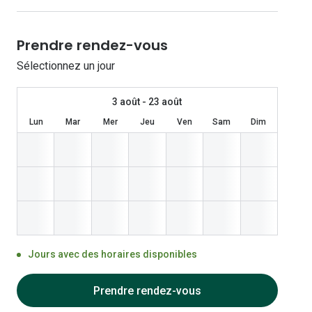
Les lentilles sphériques
Lunettes de vue homme
Lunettes de soleil homme
Verres polarisants
Lunettes de vue 
Clariti
Les lentilles toriques
Prendre rendez-vous
Lunettes de vue femme
Lunettes de soleil femme
Découvrir tous nos conseils
Lunettes de vue p
Air Optix
Sélectionnez un jour
Lunettes de vue enfant
Lunettes de soleil enfant
Biotrue
3 août - 23 août
Lun
Mar
Mer
Jeu
Ven
Sam
Dim
Jours avec des horaires disponibles
Prendre rendez-vous