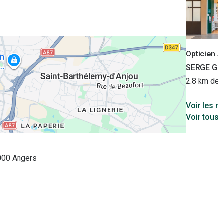
Opticie
SERGE Gé
2.8 km d
Voir les
Voir tou
000 Angers