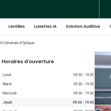
Lentilles
Lunettes IA
Solution Auditive
émontées
Les solutions d'entretien
U Générale d'Optique
ère bleu-violet
l rondes
Ray-Ban
Ray-Ban
Aosept
re
l carrées
ur
Tory burch
Michael Kors
Biotrue
Horaires d'ouverture
ite de nuit
l rectangles
Coach
Versace
Opti-free
Lundi
09:30 - 19:30
l panthos
Unofficial
Burberry
Solo Care
Mardi
09:30 - 19:30
 pilotes
DbyD
DbyD
rondes
Mercredi
09:30 - 19:30
 aviator
Armani Exchange
Unofficial
carrées
Mettre mes lentilles
Jeudi
09:30 - 19:30
Polo Ralph Lauren
Guess
rectangles
Retirer les lentilles