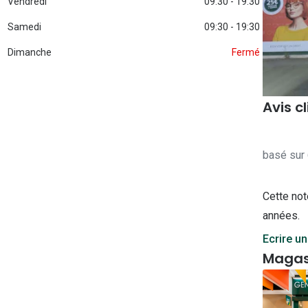
Vendredi
09:30 - 19:30
Michael kors
Toutes les marques
panthos
Entretenir mes lentilles
Samedi
09:30 - 19:30
Toutes les marques
ilotes
Dimanche
Fermé
Avis c
basé sur 
Cette not
années.
Ecrire un
Magas