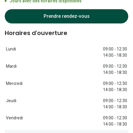
Jours avec des horaires disponibles
Lunettes d
Marque
Prendre rendez-vous
Ray-Ban
Horaires d'ouverture
Tory burch
Lundi
09:00 - 12:30
Coach
14:00 - 18:30
Unofficial
Mardi
09:00 - 12:30
14:00 - 18:30
DbyD
Mercredi
09:00 - 12:30
Armani Ex
14:00 - 18:30
Polo Ralp
Jeudi
09:00 - 12:30
14:00 - 18:30
Michael k
Vendredi
09:00 - 12:30
Toutes le
14:00 - 18:30