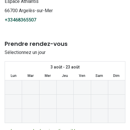
Lunettes 
Espace Athlantis
66700 Argelès-sur-Mer
Lunettes 
+33468365507
Lunettes
Lunettes a
Prendre rendez-vous
Lunettes d
Sélectionnez un jour
Lunettes d
3 août - 23 août
Formes
Lun
Mar
Mer
Jeu
Ven
Sam
Dim
Lunettes 
Lunettes 
Lunettes 
Lunettes 