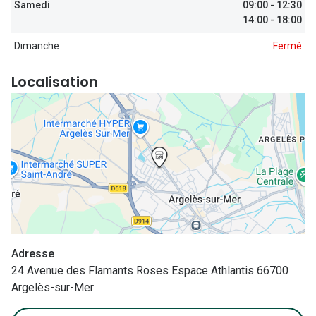
Samedi
09:00 - 12:30
Nos con
14:00 - 18:00
Comprend
Dimanche
Fermé
Comment c
Localisation
Comment e
La santé v
Tous nos 
Nos acc
Accessoir
Accessoir
Adresse
24 Avenue des Flamants Roses Espace Athlantis 66700
Tous nos 
Argelès-sur-Mer