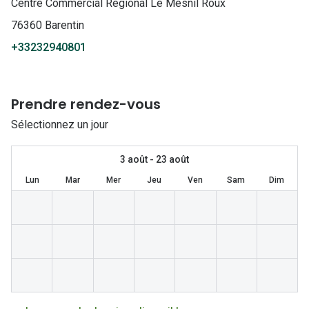
Lunettes 
Centre Commercial Regional Le Mesnil Roux
76360 Barentin
Lunettes 
+33232940801
Lunettes
Lunettes a
Prendre rendez-vous
Lunettes d
Sélectionnez un jour
Lunettes d
3 août - 23 août
Formes
Lun
Mar
Mer
Jeu
Ven
Sam
Dim
Lunettes 
Lunettes 
Lunettes 
Lunettes 