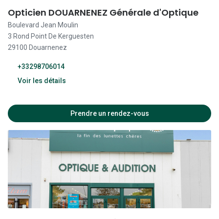
14:00 - 19:00
Opticien DOUARNENEZ Générale d'Optique
09:30 - 12:30
Boulevard Jean Moulin
3 Rond Point De Kerguesten
14:00 - 19:00
29100 Douarnenez
09:30 - 12:30
+33298706014
14:00 - 19:00
Voir les détails
Fermé
09:00 - 12:30
Prendre un rendez-vous
14:00 - 19:00
09:00 - 12:30
14:00 - 19:00
09:00 - 12:30
14:00 - 19:00
09:00 - 12:30