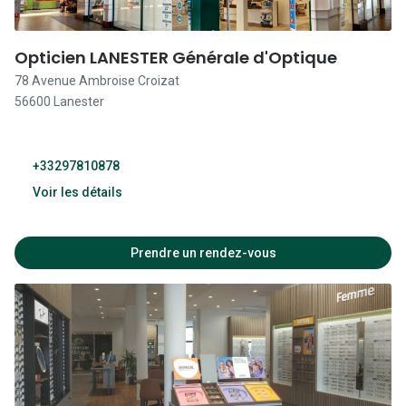
09:30 - 12:30
14:00 - 19:00
Opticien LANESTER Générale d'Optique
09:30 - 12:30
78 Avenue Ambroise Croizat
56600 Lanester
14:00 - 19:00
09:30 - 12:30
+33297810878
14:00 - 18:00
Voir les détails
Fermé
09:30 - 19:30
Prendre un rendez-vous
09:30 - 19:30
09:30 - 19:30
09:30 - 19:30
09:30 - 19:30