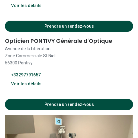
Voir les détails
13:30 - 18:30
Fermé
14:00 - 19:00
Prendre un rendez-vous
09:30 - 12:30
Opticien PONTIVY Générale d'Optique
14:00 - 19:00
Avenue de la Libération
Zone Commerciale St Niel
09:30 - 12:30
56300 Pontivy
14:00 - 19:00
+33297791657
09:30 - 12:30
Voir les détails
14:00 - 19:00
Fermé
09:30 - 12:30
Prendre un rendez-vous
14:00 - 19:00
09:00 - 12:00
14:00 - 18:30
09:30 - 12:30
14:00 - 18:00
09:00 - 12:00