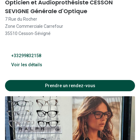
Opticien et Audioprothésiste CESSON
14:00 - 19:00
SEVIGNE Générale d'Optique
09:00 - 12:30
7 Rue du Rocher
Zone Commerciale Carrefour
14:00 - 19:00
35510 Cesson-Sévigné
09:00 - 18:30
Fermé
+33299832158
Voir les détails
10:00 - 19:30
Prendre un rendez-vous
10:00 - 19:30
10:00 - 19:30
10:00 - 19:30
10:00 - 19:30