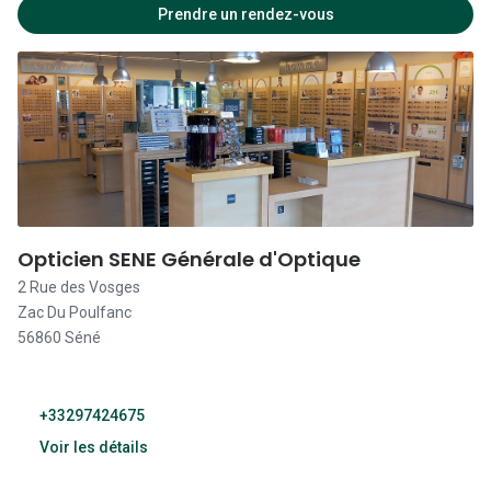
09:30 - 19:00
Prendre un rendez-vous
09:30 - 19:00
09:30 - 19:00
09:30 - 19:00
09:30 - 19:00
09:30 - 19:00
Opticien SENE Générale d'Optique
2 Rue des Vosges
Fermé
Zac Du Poulfanc
56860 Séné
+33297424675
Voir les détails