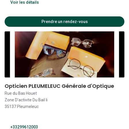
Fermé
Voir les détails
14:00 - 19:00
Prendre un rendez-vous
09:30 - 12:00
14:00 - 19:00
09:30 - 12:00
14:00 - 19:00
09:30 - 12:00
14:00 - 19:00
Opticien PLEUMELEUC Générale d'Optique
09:30 - 12:00
Rue du Bas Houet
Zone D'activite Du Bail Ii
14:00 - 19:00
35137 Pleumeleuc
09:30 - 12:00
14:00 - 18:00
+33299612003