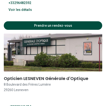
09:30 - 19:00
+33296482592
Voir les détails
09:30 - 19:00
14:00 - 19:00
Fermé
Prendre un rendez-vous
09:30 - 12:30
14:00 - 19:00
09:30 - 12:30
14:00 - 19:00
09:30 - 12:30
14:00 - 19:00
Opticien LESNEVEN Générale d'Optique
09:30 - 19:00
8 Boulevard des Frères Lumière
29260 Lesneven
09:30 - 19:00
Fermé