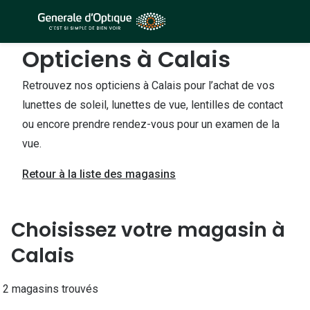
Passer
au
contenu
Opticiens à Calais
À la Une
Lunettes de soleil
principal
Sélection -50%
Retrouvez nos opticiens à Calais pour l’achat de vos
Outlet : J
lunettes de soleil, lunettes de vue, lentilles de contact
Sélection -30%
Innovation
ou encore prendre rendez-vous pour un examen de la
Sélection -20%
vue.
Lunettes d
Lunettes de vue
Examen de
Retour à la liste des magasins
Sélection -50%
Loi 100% 
Sélection -30%
Choisissez votre magasin à
Onesight :
Sélection -20%
Calais
Toutes le
Lunettes 
2 magasins trouvés