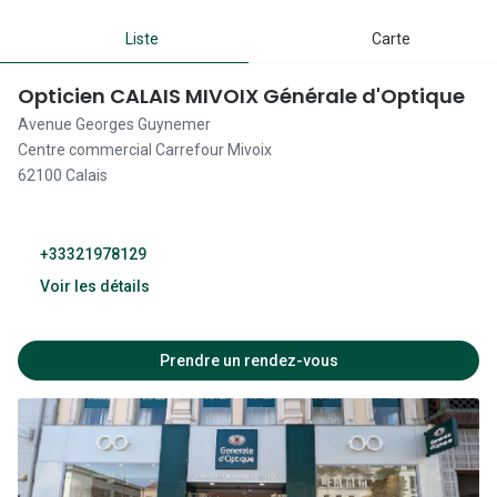
Lunettes 
Liste
Carte
Lunettes 
Opticien CALAIS MIVOIX Générale d'Optique
Lunettes
Avenue Georges Guynemer
Lunettes a
Centre commercial Carrefour Mivoix
62100 Calais
Lunettes d
Lunettes d
+33321978129
Formes
Voir les détails
Lunettes 
09:00 - 19:00
Prendre un rendez-vous
Lunettes 
09:00 - 19:00
Lunettes 
09:00 - 19:00
Lunettes 
09:00 - 19:00