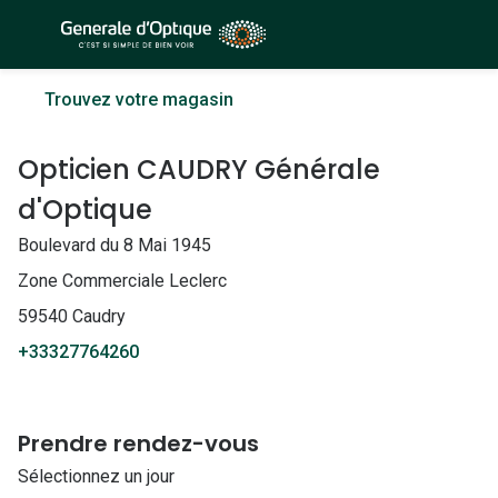
Passer
au
contenu
À la Une
Lunettes de soleil
Trouvez votre magasin
principal
Sélection -50%
Outlet : J
Opticien CAUDRY Générale
Sélection -30%
Innovation
d'Optique
Sélection -20%
Lunettes d
Boulevard du 8 Mai 1945
Lunettes de vue
Examen de
Zone Commerciale Leclerc
Sélection -50%
59540 Caudry
Loi 100% 
+33327764260
Sélection -30%
Onesight :
Sélection -20%
Toutes le
Prendre rendez-vous
Lunettes 
Sélectionnez un jour