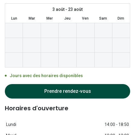
Lunettes 
3 août - 23 août
Lunettes 
Lun
Mar
Mer
Jeu
Ven
Sam
Dim
Lunettes
Lunettes a
Lunettes d
Lunettes d
Formes
Jours avec des horaires disponibles
Lunettes 
Prendre rendez-vous
Lunettes 
Horaires d'ouverture
Lunettes 
Lunettes 
Lundi
14:00 - 18:50