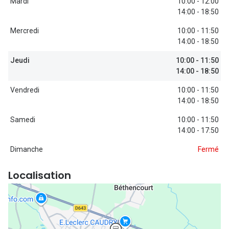
Mardi
10:00 - 12:00
Lunettes d
14:00 - 18:50
Marque
Mercredi
10:00 - 11:50
14:00 - 18:50
Ray-Ban
Jeudi
10:00 - 11:50
Tory burch
14:00 - 18:50
Coach
Vendredi
10:00 - 11:50
14:00 - 18:50
Unofficial
Samedi
10:00 - 11:50
14:00 - 17:50
DbyD
Dimanche
Fermé
Armani Ex
Polo Ralp
Localisation
Michael k
Toutes le