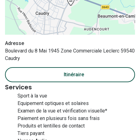
Nos con
Comprend
Comment c
Adresse
Comment e
Boulevard du 8 Mai 1945 Zone Commerciale Leclerc 59540
La santé v
Caudry
Tous nos 
Itinéraire
Nos acc
Services
Sport à la vue
Accessoir
Equipement optiques et solaires
Accessoir
Examen de la vue et vérification visuelle*
Paiement en plusieurs fois sans frais
Tous nos 
Produits et lentilles de contact
Tiers payant