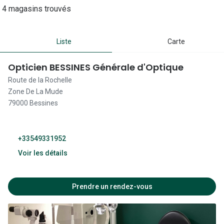
Lunettes 
4 magasins trouvés
Lunettes 
Liste
Carte
Lunettes
Lunettes a
Opticien BESSINES Générale d'Optique
Lunettes d
Route de la Rochelle
Zone De La Mude
Lunettes d
79000 Bessines
Formes
+33549331952
Lunettes 
Voir les détails
Lunettes 
09:30 - 19:00
Lunettes 
Prendre un rendez-vous
09:30 - 19:00
Lunettes 