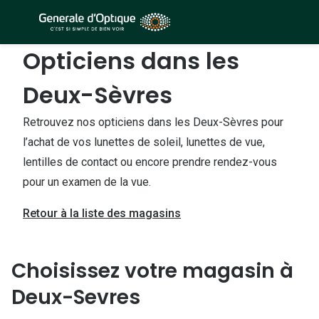
Passer
au
contenu
Opticiens dans les
À la Une
Lunettes de soleil
principal
Sélection -50%
Deux-Sèvres
Outlet : J
Sélection -30%
Innovation
Retrouvez nos opticiens dans les Deux-Sèvres pour
Sélection -20%
l’achat de vos lunettes de soleil, lunettes de vue,
Lunettes d
lentilles de contact ou encore prendre rendez-vous
Lunettes de vue
Examen de
pour un examen de la vue.
Sélection -50%
Loi 100% 
Retour à la liste des magasins
Sélection -30%
Onesight :
Sélection -20%
Choisissez votre magasin à
Toutes le
Deux-Sevres
Lunettes 