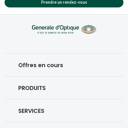
Fermé
Prendre un rendez-vous
09:30 - 19:00
09:30 - 19:00
09:30 - 19:00
09:30 - 19:00
09:30 - 19:00
Offres en cours
Fermé
Conditions des offres en cours
PRODUITS
Forfaits optiques
Lunettes de vue
SERVICES
Lunettes de soleil
Prise de rendez-vous