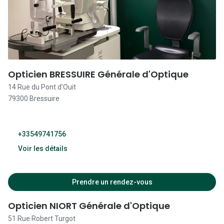
09:30 - 19:00
Lunettes d
09:30 - 19:00
Marque
09:30 - 19:00
Ray-Ban
09:30 - 19:00
Tory burch
Opticien BRESSUIRE Générale d'Optique
14 Rue du Pont d'Ouit
Coach
Fermé
79300 Bressuire
Unofficial
DbyD
+33549741756
Armani Ex
Voir les détails
Polo Ralp
14:00 - 19:00
Prendre un rendez-vous
Michael k
09:30 - 13:00
Opticien NIORT Générale d'Optique
Toutes le
14:00 - 19:00
51 Rue Robert Turgot