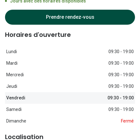
Jours avec des horaires disponibles
Lunettes d
Marque
Prendre rendez-vous
Ray-Ban
Horaires d'ouverture
Tory burch
Lundi
09:30 - 19:00
Coach
Mardi
09:30 - 19:00
Unofficial
Mercredi
09:30 - 19:00
DbyD
Jeudi
09:30 - 19:00
Armani Ex
Vendredi
09:30 - 19:00
Polo Ralp
Samedi
09:30 - 19:00
Michael k
Dimanche
Fermé
Toutes le
Localisation