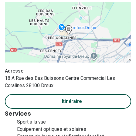
Nos con
Comprend
Comment c
Comment e
La santé v
Tous nos 
Adresse
18 A Rue des Bas Buissons Centre Commercial Les
Nos acc
Coralines 28100 Dreux
Accessoir
Itinéraire
Accessoir
Services
Tous nos 
Sport à la vue
Equipement optiques et solaires