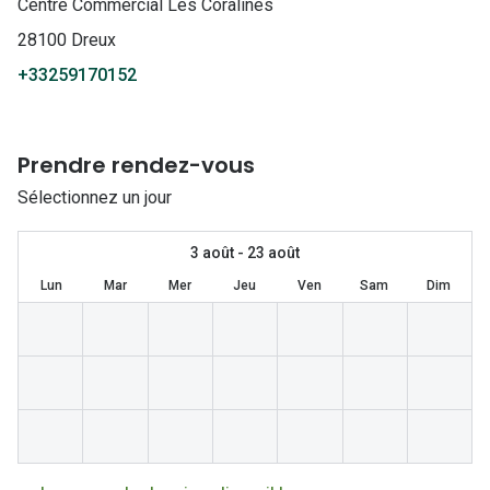
Lunettes 
Centre Commercial Les Coralines
28100 Dreux
Lunettes 
+33259170152
Lunettes
Lunettes a
Prendre rendez-vous
Lunettes d
Sélectionnez un jour
Lunettes d
3 août - 23 août
Formes
Lun
Mar
Mer
Jeu
Ven
Sam
Dim
Lunettes 
Lunettes 
Lunettes 
Lunettes 