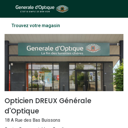
Passer
au
contenu
À la Une
Lunettes de soleil
Trouvez votre magasin
principal
Sélection -50%
Outlet : J
Sélection -30%
Innovation
Sélection -20%
Lunettes d
Lunettes de vue
Examen de
Sélection -50%
Loi 100% 
Sélection -30%
Onesight :
Opticien DREUX Générale
Sélection -20%
Toutes le
d'Optique
Lunettes 
18 A Rue des Bas Buissons