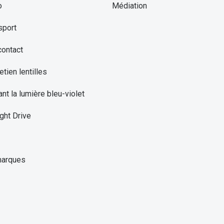
o
Médiation
sport
contact
etien lentilles
ant la lumière bleu-violet
ght Drive
marques