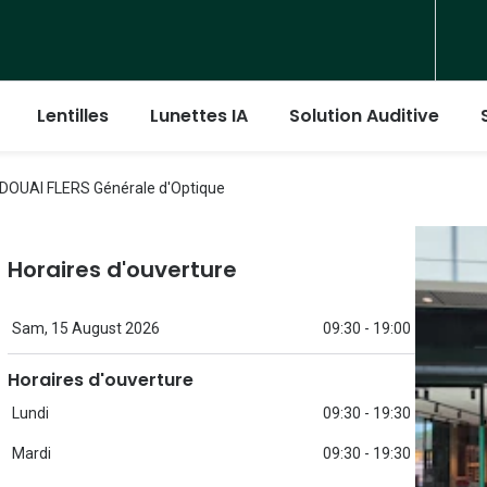
Lentilles
Lunettes IA
Solution Auditive
émontées
Les solutions d'entretien
 DOUAI FLERS Générale d'Optique
ère bleu-violet
l rondes
Ray-Ban
Ray-Ban
Aosept
re
l carrées
ur
Tory burch
Michael Kors
Biotrue
Horaires d'ouverture
ite de nuit
l rectangles
Coach
Versace
Opti-free
Sam, 15 August 2026
09:30 - 19:00
l panthos
Unofficial
Burberry
Solo Care
Horaires d'ouverture
 pilotes
DbyD
DbyD
rondes
Lundi
09:30 - 19:30
 aviator
Armani Exchange
Unofficial
carrées
Mettre mes lentilles
Mardi
09:30 - 19:30
Polo Ralph Lauren
Guess
rectangles
Retirer les lentilles