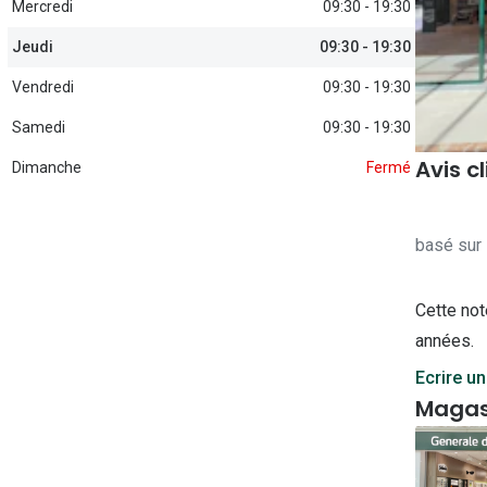
Mercredi
09:30 - 19:30
Michael kors
Toutes les marques
panthos
Entretenir mes lentilles
Jeudi
09:30 - 19:30
Toutes les marques
ilotes
Vendredi
09:30 - 19:30
Samedi
09:30 - 19:30
Avis c
Dimanche
Fermé
basé sur 
Cette not
années.
Ecrire un
Magas