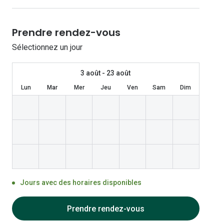
Les lentilles sphériques
Lunettes de vue homme
Lunettes de soleil homme
Verres polarisants
Lunettes de vue 
Clariti
Les lentilles toriques
Prendre rendez-vous
Lunettes de vue femme
Lunettes de soleil femme
Découvrir tous nos conseils
Lunettes de vue p
Air Optix
Sélectionnez un jour
Lunettes de vue enfant
Lunettes de soleil enfant
Biotrue
3 août - 23 août
Lun
Mar
Mer
Jeu
Ven
Sam
Dim
Jours avec des horaires disponibles
Prendre rendez-vous