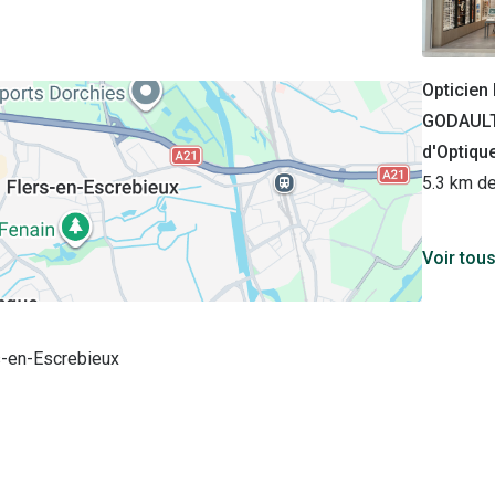
Opticie
GODAULT
d'Optiqu
5.3 km d
Voir tou
s-en-Escrebieux