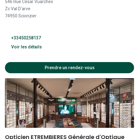
546 Rue César Vuarchex
Fermé
Zc Val D'arve
74950 Scionzier
+33450258137
Voir les détails
09:30 - 19:00
Prendre un rendez-vous
09:30 - 19:00
09:30 - 19:00
09:30 - 19:00
09:30 - 19:00
09:30 - 19:00
Opticien ETREMBIERES Générale d'Optique