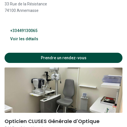
33 Rue de la Résistance
09:00 - 19:00
74100 Annemasse
09:00 - 19:00
Fermé
+33449130065
Voir les détails
09:30 - 19:00
Prendre un rendez-vous
09:30 - 19:00
09:30 - 19:00
09:30 - 19:00
09:30 - 19:00
09:30 - 19:00
Opticien CLUSES Générale d'Optique