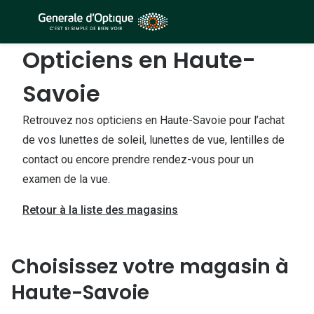
Passer
au
contenu
Opticiens en Haute-
À la Une
Lunettes de soleil
principal
Sélection -50%
Savoie
Outlet : J
Sélection -30%
Innovation
Retrouvez nos opticiens en Haute-Savoie pour l’achat
Sélection -20%
de vos lunettes de soleil, lunettes de vue, lentilles de
Lunettes d
contact ou encore prendre rendez-vous pour un
Lunettes de vue
Examen de
examen de la vue.
Sélection -50%
Loi 100% 
Retour à la liste des magasins
Sélection -30%
Onesight :
Sélection -20%
Choisissez votre magasin à
Toutes le
Haute-Savoie
Lunettes 