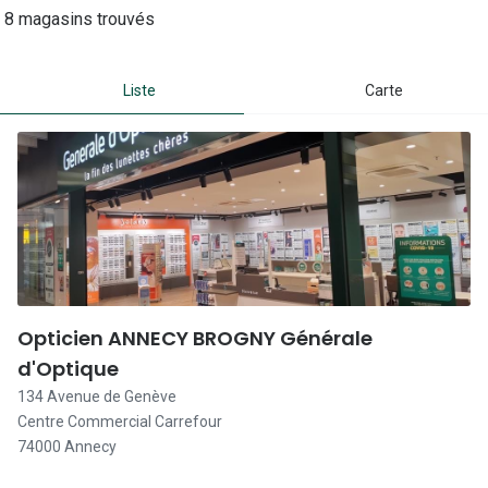
Lunettes 
8 magasins trouvés
Lunettes 
Liste
Carte
Lunettes
Lunettes a
Lunettes d
Lunettes d
Formes
Lunettes 
Opticien ANNECY BROGNY Générale
Lunettes 
d'Optique
134 Avenue de Genève
Lunettes 
Centre Commercial Carrefour
74000 Annecy
Lunettes 