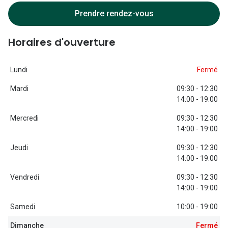
Lunettes d
Prendre rendez-vous
Marque
Horaires d'ouverture
Ray-Ban
Tory burch
Lundi
Fermé
Mardi
09:30 - 12:30
Coach
14:00 - 19:00
Unofficial
Mercredi
09:30 - 12:30
14:00 - 19:00
DbyD
Jeudi
09:30 - 12:30
Armani Ex
14:00 - 19:00
Polo Ralp
Vendredi
09:30 - 12:30
14:00 - 19:00
Michael k
Samedi
10:00 - 19:00
Toutes le
Dimanche
Fermé