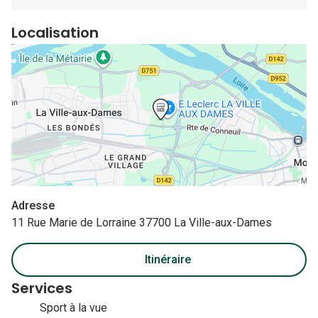
Nos con
Localisation
Comprend
Comment c
Comment e
La santé v
Tous nos 
Nos acc
Adresse
Accessoir
11 Rue Marie de Lorraine 37700 La Ville-aux-Dames
Accessoir
Itinéraire
Tous nos 
Services
Sport à la vue