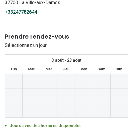
Lunettes 
37700 La Ville-aux-Dames
+33247782644
Lunettes 
Lunettes
Prendre rendez-vous
Lunettes a
Sélectionnez un jour
Lunettes d
Lunettes d
3 août - 23 août
Lun
Mar
Mer
Jeu
Ven
Sam
Dim
Formes
Lunettes 
Lunettes 
Lunettes 
Lunettes 
Jours avec des horaires disponibles