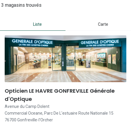
Lunettes 
3 magasins trouvés
Lunettes 
Liste
Carte
Lunettes
Lunettes a
Lunettes d
Lunettes d
Formes
Lunettes 
Opticien LE HAVRE GONFREVILLE Générale
Lunettes 
d'Optique
Avenue du Camp Dolent
Lunettes 
Commercial Oceane, Parc De L'estuaire Route Nationale 15
76700 Gonfreville-l'Orcher
Lunettes 