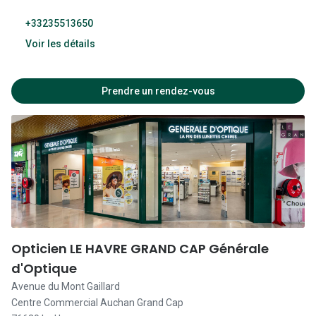
Lunettes d
+33235513650
Marque
Voir les détails
Ray-Ban
09:30 - 19:30
Prendre un rendez-vous
Tory burch
09:30 - 19:30
Coach
09:30 - 19:30
Unofficial
09:30 - 19:30
DbyD
09:30 - 19:30
Armani Ex
Polo Ralp
09:30 - 19:30
Opticien LE HAVRE GRAND CAP Générale
Michael k
d'Optique
Fermé
Avenue du Mont Gaillard
Toutes le
Centre Commercial Auchan Grand Cap