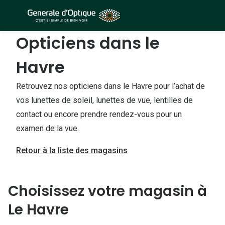
Passer
au
contenu
Opticiens dans le
À la Une
Lunettes de soleil
principal
Sélection -50%
Havre
Outlet : J
Sélection -30%
Innovation
Retrouvez nos opticiens dans le Havre pour l’achat de
Sélection -20%
vos lunettes de soleil, lunettes de vue, lentilles de
Lunettes d
contact ou encore prendre rendez-vous pour un
Lunettes de vue
Examen de
examen de la vue.
Sélection -50%
Loi 100% 
Retour à la liste des magasins
Sélection -30%
Onesight :
Sélection -20%
Choisissez votre magasin à
Toutes le
Le Havre
Lunettes 