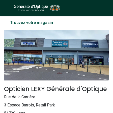
Passer
au
contenu
À la Une
Lunettes de soleil
Trouvez votre magasin
principal
Sélection -50%
Outlet : J
Sélection -30%
Innovation
Sélection -20%
Lunettes d
Lunettes de vue
Examen de
Sélection -50%
Loi 100% 
Sélection -30%
Onesight :
Opticien LEXY Générale d'Optique
Sélection -20%
Toutes le
Rue de la Carrière
Lunettes 
3 Espace Barrois, Retail Park