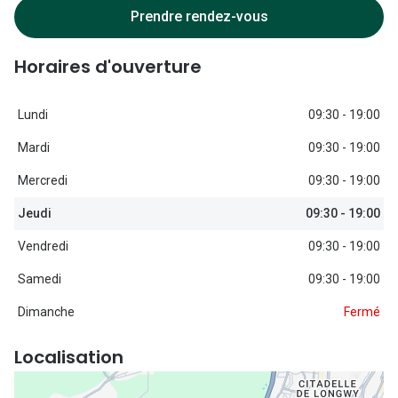
Lunettes d
Prendre rendez-vous
Marque
Horaires d'ouverture
Ray-Ban
Lundi
09:30 - 19:00
Tory burch
Mardi
09:30 - 19:00
Coach
Mercredi
09:30 - 19:00
Unofficial
Jeudi
09:30 - 19:00
DbyD
Vendredi
09:30 - 19:00
Armani Ex
Samedi
09:30 - 19:00
Polo Ralp
Dimanche
Fermé
Michael k
Localisation
Toutes le