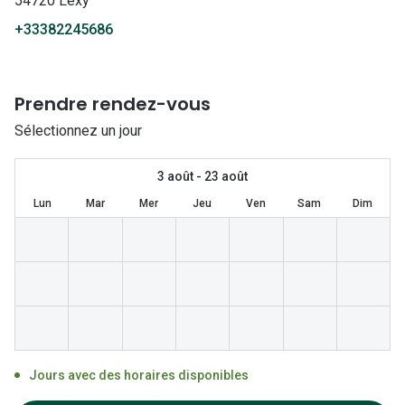
54720 Lexy
Lunettes 
+33382245686
Lunettes 
Lunettes
Prendre rendez-vous
Lunettes a
Sélectionnez un jour
Lunettes d
3 août - 23 août
Lunettes d
Lun
Mar
Mer
Jeu
Ven
Sam
Dim
Formes
Lunettes 
Lunettes 
Lunettes 
Lunettes 
Jours avec des horaires disponibles