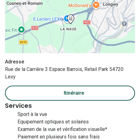
Nos con
Comprend
Comment c
Comment e
La santé v
Adresse
Tous nos 
Rue de la Carrière 3 Espace Barrois, Retail Park 54720
Lexy
Nos acc
Itinéraire
Accessoir
Services
Accessoir
Sport à la vue
Equipement optiques et solaires
Tous nos 
Examen de la vue et vérification visuelle*
Paiement en plusieurs fois sans frais