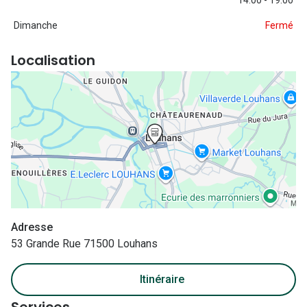
Nos con
Dimanche
Fermé
Comprend
Localisation
Comment c
Comment e
La santé v
Tous nos 
Nos acc
Accessoir
Adresse
Accessoir
53 Grande Rue 71500 Louhans
Tous nos 
Itinéraire
Services