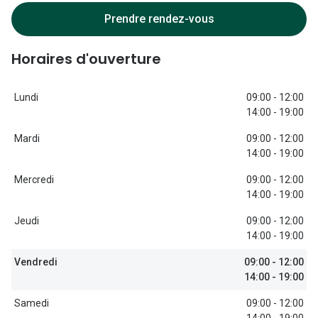
Lunettes d
Prendre rendez-vous
Marque
Horaires d'ouverture
Ray-Ban
Tory burch
Lundi
09:00 - 12:00
14:00 - 19:00
Coach
Mardi
09:00 - 12:00
Unofficial
14:00 - 19:00
Mercredi
09:00 - 12:00
DbyD
14:00 - 19:00
Armani Ex
Jeudi
09:00 - 12:00
14:00 - 19:00
Polo Ralp
Vendredi
09:00 - 12:00
Michael k
14:00 - 19:00
Toutes le
Samedi
09:00 - 12:00
14:00 - 19:00