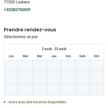
Lunettes 
71500 Louhans
+33385750959
Lunettes 
Lunettes
Prendre rendez-vous
Lunettes a
Sélectionnez un jour
Lunettes d
Lunettes d
3 août - 23 août
Lun
Mar
Mer
Jeu
Ven
Sam
Dim
Formes
Lunettes 
Lunettes 
Lunettes 
Lunettes 
Jours avec des horaires disponibles