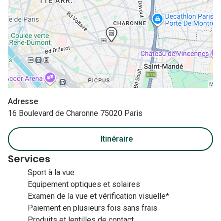
Nos con
Comprend
Comment c
Comment e
La santé v
Adresse
Tous nos 
16 Boulevard de Charonne 75020 Paris
Nos acc
Itinéraire
Accessoir
Services
Sport à la vue
Accessoir
Equipement optiques et solaires
Tous nos 
Examen de la vue et vérification visuelle*
Paiement en plusieurs fois sans frais
Produits et lentilles de contact