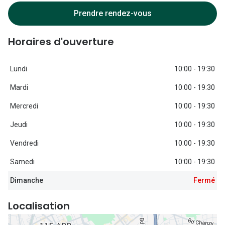
Lunettes d
Prendre rendez-vous
Marque
Horaires d'ouverture
Ray-Ban
Tory burch
Lundi
10:00 - 19:30
Mardi
10:00 - 19:30
Coach
Mercredi
10:00 - 19:30
Unofficial
Jeudi
10:00 - 19:30
DbyD
Vendredi
10:00 - 19:30
Armani Ex
Samedi
10:00 - 19:30
Polo Ralp
Dimanche
Fermé
Michael k
Localisation
Toutes le