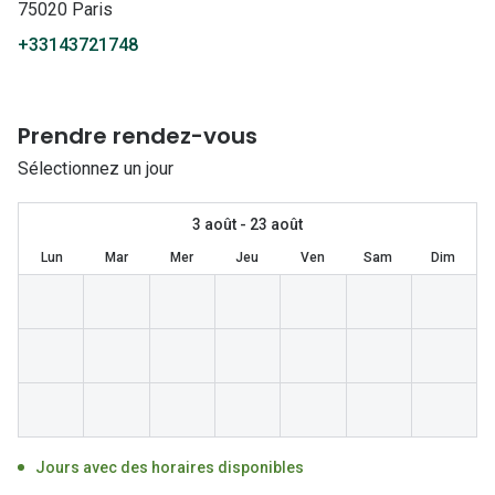
Lunettes 
75020 Paris
+33143721748
Lunettes 
Lunettes
Prendre rendez-vous
Lunettes a
Sélectionnez un jour
Lunettes d
Lunettes d
3 août - 23 août
Lun
Mar
Mer
Jeu
Ven
Sam
Dim
Formes
Lunettes 
Lunettes 
Lunettes 
Lunettes 
Jours avec des horaires disponibles