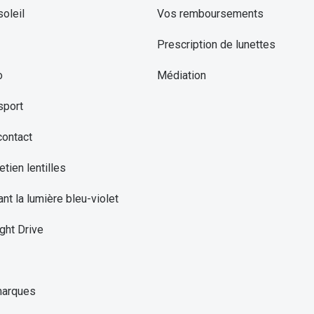
oleil
Vos remboursements
Prescription de lunettes
o
Médiation
sport
contact
etien lentilles
ant la lumière bleu-violet
ght Drive
marques