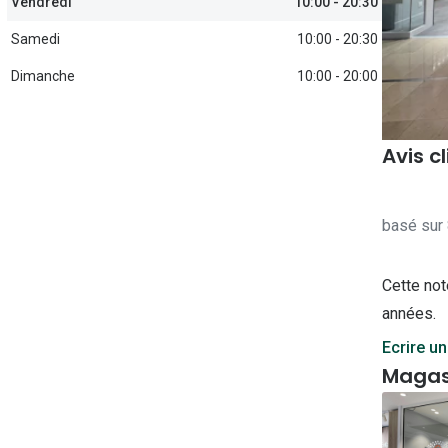
Vendredi
10:00 - 20:30
Michael kors
Toutes les marques
panthos
Entretenir mes lentilles
Samedi
10:00 - 20:30
Toutes les marques
ilotes
Dimanche
10:00 - 20:00
Avis c
basé sur 
Cette not
années.
Ecrire un
Magas