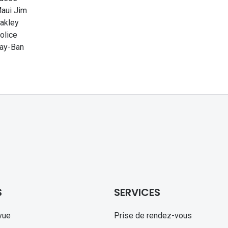
aui Jim
akley
olice
ay-Ban
S
SERVICES
vue
Prise de rendez-vous