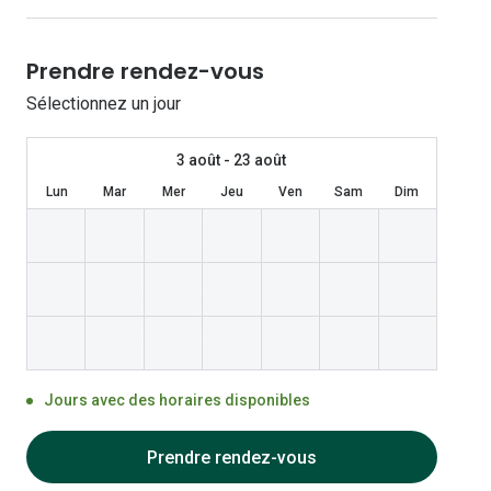
Les lentilles sphériques
Lunettes de vue homme
Lunettes de soleil homme
Verres polarisants
Lunettes de vue 
Clariti
Les lentilles toriques
Prendre rendez-vous
Lunettes de vue femme
Lunettes de soleil femme
Découvrir tous nos conseils
Lunettes de vue p
Air Optix
Sélectionnez un jour
Lunettes de vue enfant
Lunettes de soleil enfant
Biotrue
3 août - 23 août
Lun
Mar
Mer
Jeu
Ven
Sam
Dim
Jours avec des horaires disponibles
Prendre rendez-vous