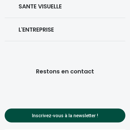
Lunettes IA
SANTE VISUELLE
Vos remboursements
Nuance Audio
Notre expertise
Prescription de lunettes
Lunettes de sport
L'ENTREPRISE
Reste à charge 0
Médiation
Lentilles de contact
Qui sommes nous ?
Votre vue
Produits entretien lentilles
Nos engagements
Trouver un magasin
Choisir vos lunettes
Lunettes filtrant la lumière bleu-violet
Restons en contact
Design & style
Prendre rendez-vous
Entretenir vos lunettes
Innovation Night Drive
Nos magasins
Franchise
Prescription de lentilles
Audition
Rejoignez-nous
Choisir vos lentilles
Toutes nos marques
FAQ
Entretenir vos lentilles
Inscrivez-vous à la newsletter !