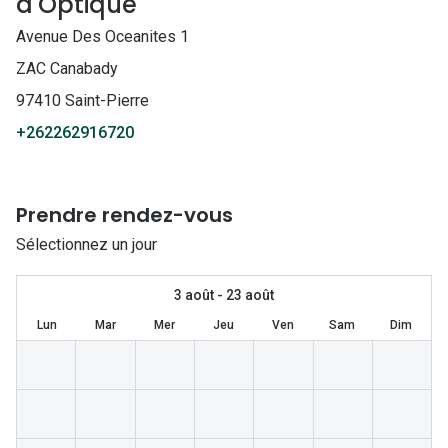
d'Optique
couleur
Sport
Entretenir mes lent
Fondation
soleil aviator
To
Avenue Des Oceanites 1
EssilorLuxottica
Lunettes de
m
soleil polarisés
ZAC Canabady
97410 Saint-Pierre
+262262916720
Prendre rendez-vous
Sélectionnez un jour
3 août - 23 août
Lun
Mar
Mer
Jeu
Ven
Sam
Dim