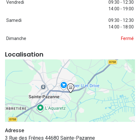
Vendredi
09:30 - 12:30
Nos con
14:00 - 19:00
Comprend
Samedi
09:30 - 12:30
14:00 - 18:00
Comment c
Dimanche
Fermé
Comment e
Localisation
La santé v
Tous nos 
Nos acc
Accessoir
Accessoir
Tous nos 
Adresse
3 Rue des Frênes 44680 Sainte-Pazanne