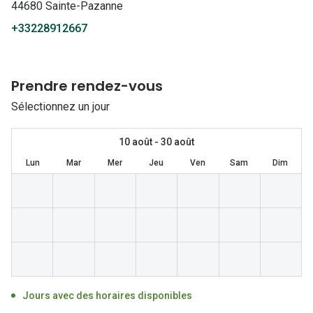
Lunettes 
44680 Sainte-Pazanne
+33228912667
Lunettes 
Lunettes
Prendre rendez-vous
Lunettes a
Sélectionnez un jour
Lunettes d
Lunettes d
10 août - 30 août
Lun
Mar
Mer
Jeu
Ven
Sam
Dim
Formes
Lunettes 
Lunettes 
Lunettes 
Lunettes 
Jours avec des horaires disponibles