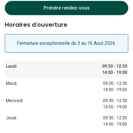
Lunettes d
Prendre rendez-vous
Marque
Horaires d'ouverture
Ray-Ban
Tory burch
Fermeture exceptionnelle du 3 au 16 Aout 2026
Coach
Unofficial
Lundi
09:30 - 12:30
14:00 - 19:00
DbyD
Mardi
09:30 - 12:30
Armani Ex
14:00 - 19:00
Polo Ralp
Mercredi
09:30 - 12:30
14:00 - 19:00
Michael k
Jeudi
09:30 - 12:30
Toutes le
14:00 - 19:00