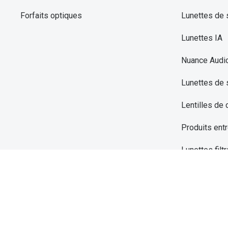
Forfaits optiques
Lunettes de s
Lunettes IA
Nuance Audi
Lunettes de 
Lentilles de 
Produits entr
Lunettes filtr
Innovation Ni
Audition
Toutes nos 