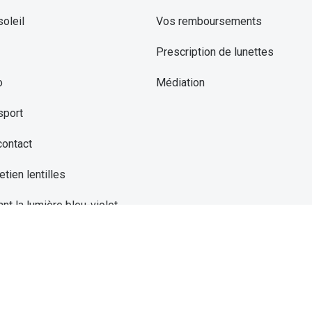
oleil
Vos remboursements
Prescription de lunettes
o
Médiation
sport
contact
etien lentilles
ant la lumière bleu-violet
ght Drive
marques