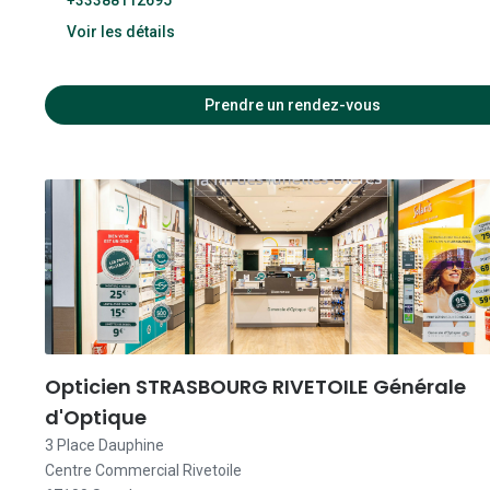
+33388112695
Voir les détails
Prendre un rendez-vous
09:00 
09:00 
09:00 
09:00 
09:00 
Opticien STRASBOURG RIVETOILE Générale
d'Optique
09:00 
3 Place Dauphine
Centre Commercial Rivetoile