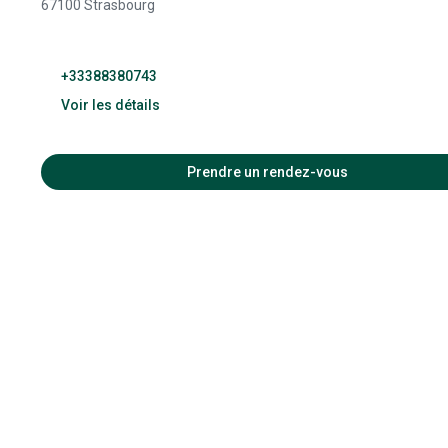
67100 Strasbourg
+33388380743
Voir les détails
10:00 
Prendre un rendez-vous
10:00 
10:00 
10:00 
10:00 
09:00 