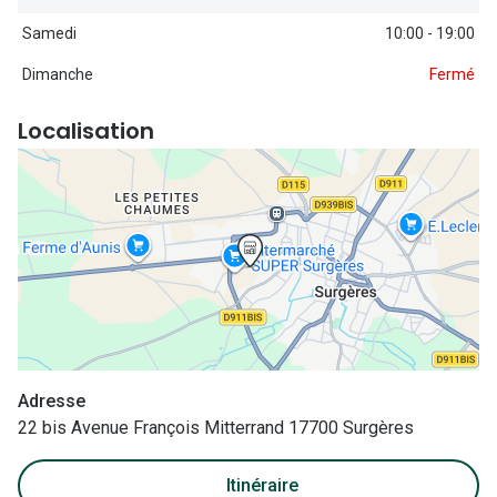
Nos con
Samedi
10:00 - 19:00
Comprend
Dimanche
Fermé
Comment c
Localisation
Comment e
La santé v
Tous nos 
Nos acc
Accessoir
Accessoir
Adresse
22 bis Avenue François Mitterrand 17700 Surgères
Tous nos 
Itinéraire