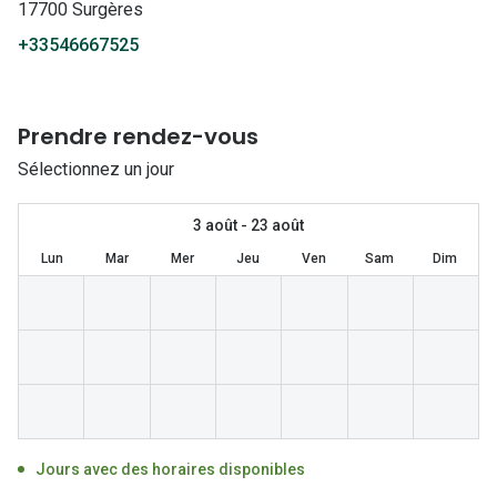
Lunettes 
17700 Surgères
+33546667525
Lunettes 
Lunettes
Prendre rendez-vous
Lunettes a
Sélectionnez un jour
Lunettes d
Lunettes d
3 août - 23 août
Lun
Mar
Mer
Jeu
Ven
Sam
Dim
Formes
Lunettes 
Lunettes 
Lunettes 
Lunettes 
Jours avec des horaires disponibles