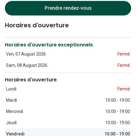
Lunettes d
Prendre rendez-vous
Marque
Horaires d'ouverture
Ray-Ban
Tory burch
Horaires d'ouverture exceptionnels
Coach
Ven, 07 August 2026
Fermé
Sam, 08 August 2026
Fermé
Unofficial
DbyD
Horaires d'ouverture
Lundi
Fermé
Armani Ex
Mardi
10:00 - 19:00
Polo Ralp
Mercredi
10:00 - 19:00
Michael k
Jeudi
10:00 - 19:00
Toutes le
Vendredi
10:00 - 19:00