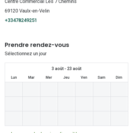
Lunettes 
Centre Commercial Les 7 Chemins
69120 Vaulx-en-Velin
Lunettes 
+33478249251
Lunettes
Lunettes a
Prendre rendez-vous
Lunettes d
Sélectionnez un jour
Lunettes d
3 août - 23 août
Formes
Lun
Mar
Mer
Jeu
Ven
Sam
Dim
Lunettes 
Lunettes 
Lunettes 
Lunettes 