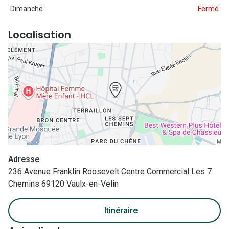
Nos con
Dimanche
Fermé
Comprend
Localisation
Comment c
Comment e
La santé v
Tous nos 
Nos acc
Adresse
Accessoir
236 Avenue Franklin Roosevelt Centre Commercial Les 7
Accessoir
Chemins 69120 Vaulx-en-Velin
Tous nos 
Itinéraire