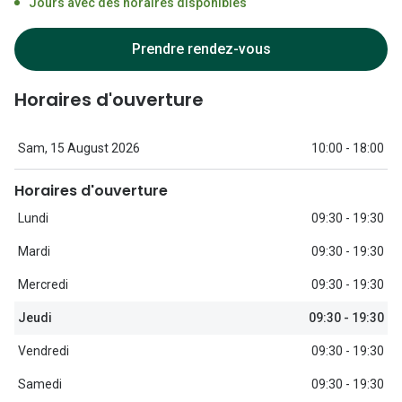
Jours avec des horaires disponibles
Lunettes d
Marque
Prendre rendez-vous
Ray-Ban
Horaires d'ouverture
Tory burch
Sam, 15 August 2026
10:00 - 18:00
Coach
Horaires d'ouverture
Unofficial
Lundi
09:30 - 19:30
DbyD
Mardi
09:30 - 19:30
Armani Ex
Mercredi
09:30 - 19:30
Polo Ralp
Jeudi
09:30 - 19:30
Michael k
Vendredi
09:30 - 19:30
Toutes le
Samedi
09:30 - 19:30