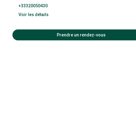
+33320050430
Voir les détails
10:00 
Prendre un rendez-vous
09:30 
09:30 
09:30 
09:30 
09:30 
09:30 