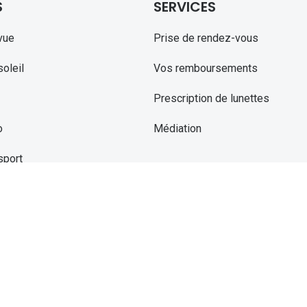
S
SERVICES
vue
Prise de rendez-vous
oleil
Vos remboursements
Prescription de lunettes
o
Médiation
sport
contact
etien lentilles
ant la lumière bleu-violet
ght Drive