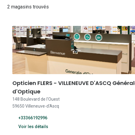
Les lentilles sphériques
2 magasins trouvés
Lunettes de vue homme
Lunettes de soleil homme
Verres polarisants
Lunettes de vue 
Clariti
Les lentilles toriques
Lunettes de vue femme
Lunettes de soleil femme
Découvrir tous nos conseils
Lunettes de vue p
Air Optix
Lunettes de vue enfant
Lunettes de soleil enfant
Biotrue
Opticien FLERS - VILLENEUVE D'ASCQ Généra
d'Optique
148 Boulevard de l'Ouest
59650 Villeneuve-d'Ascq
+33366192996
Voir les détails