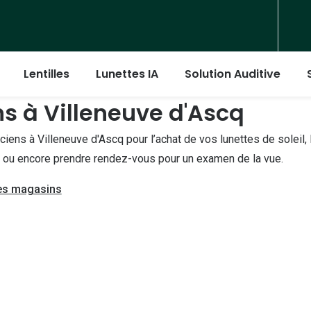
Lentilles
Lunettes IA
Solution Auditive
ns à Villeneuve d'Ascq
émontées
Les solutions d'entretien
iens à Villeneuve d'Ascq pour l’achat de vos lunettes de soleil, 
ère bleu-violet
l rondes
Ray-Ban
Ray-Ban
Aosept
ct ou encore prendre rendez-vous pour un examen de la vue.
re
l carrées
ur
Tory burch
Michael Kors
Biotrue
des magasins
ite de nuit
l rectangles
Coach
Versace
Opti-free
l panthos
Unofficial
Burberry
Solo Care
 pilotes
DbyD
DbyD
rondes
 aviator
Armani Exchange
Unofficial
carrées
Mettre mes lentilles
Polo Ralph Lauren
Guess
rectangles
Retirer les lentilles