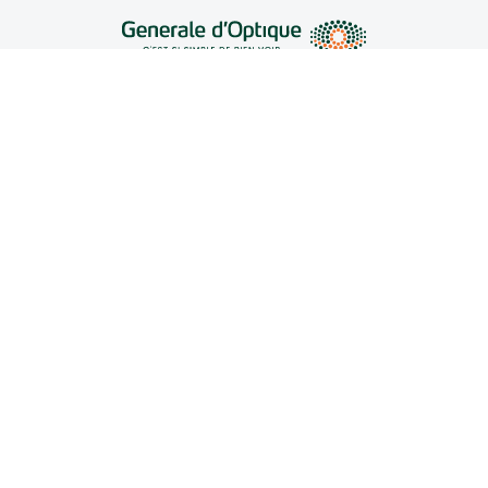
Offres en cours
Conditions des offres en cours
PRODUITS
Forfaits optiques
Lunettes de vue
SERVICES
Lunettes de soleil
Prise de rendez-vous
Lunettes IA
SANTE VISUELLE
Vos remboursements
Nuance Audio