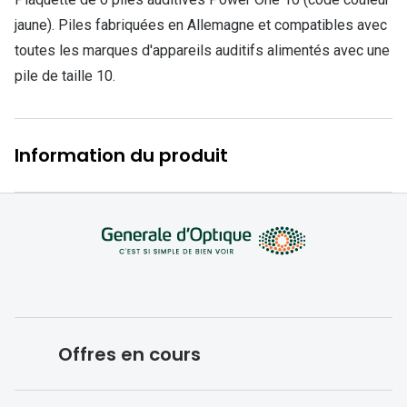
Lunettes d
jaune). Piles fabriquées en Allemagne et compatibles avec
Marque
toutes les marques d'appareils auditifs alimentés avec une
pile de taille 10.
Ray-Ban
Tory burch
Information du produit
Coach
Unofficial
DbyD
Armani Ex
Polo Ralp
Michael k
Offres en cours
Toutes le
Conditions des offres en cours