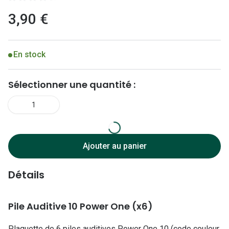
Lunettes 
3,90 €
Lunettes 
Lunettes
En stock
Lunettes a
Lunettes d
Sélectionner une quantité :
Lunettes d
1
Formes
Ajouter au panier
Lunettes 
Lunettes 
Détails
Lunettes 
Pile Auditive 10 Power One (x6)
Lunettes 
Plaquette de 6 piles auditives Power One 10 (code couleur