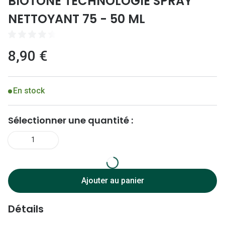
BIOTONE TECHNOLOGIE SPRAY
Lunettes 
NETTOYANT 75 - 50 ML
Lunettes 
Lunettes
8,90 €
Lunettes a
Lunettes d
En stock
Lunettes d
Sélectionner une quantité :
Formes
1
Lunettes 
Lunettes 
Ajouter au panier
Lunettes 
Détails
Lunettes 