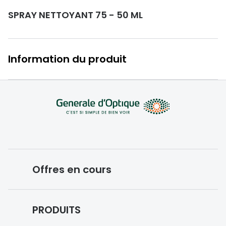
Lunettes d
SPRAY NETTOYANT 75 - 50 ML
Marque
Ray-Ban
Information du produit
Tory burch
Coach
Unofficial
DbyD
Armani Ex
Offres en cours
Polo Ralp
Michael k
Conditions des offres en cours
PRODUITS
Toutes le
Forfaits optiques