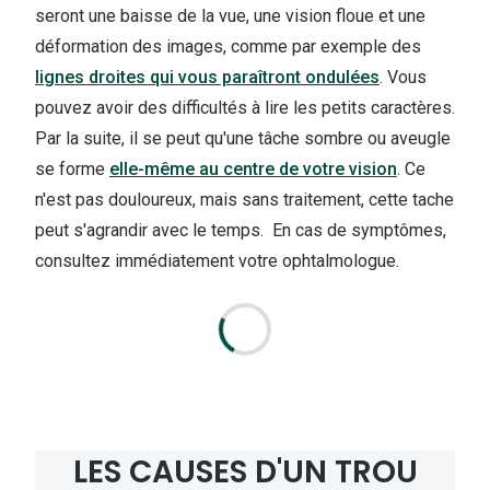
seront une baisse de la vue, une vision floue et une
Nos con
déformation des images, comme par exemple des
Comprend
lignes droites qui vous paraîtront ondulées
. Vous
pouvez avoir des difficultés à lire les petits caractères.
Comment c
Par la suite, il se peut qu'une tâche sombre ou aveugle
Comment e
se forme
elle-même au centre de votre vision
. Ce
La santé v
n'est pas douloureux, mais sans traitement, cette tache
peut s'agrandir avec le temps. En cas de symptômes,
Tous nos 
consultez immédiatement votre ophtalmologue.
Nos acc
Accessoir
Accessoir
Tous nos 
LES CAUSES D'UN TROU