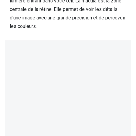
Lunettes 
lumière entrant dans votre œil. La macula est la zone
centrale de la rétine. Elle permet de voir les détails
Lunettes 
d'une image avec une grande précision et de percevoir
les couleurs.
Lunettes
Lunettes a
Lunettes d
Lunettes d
Formes
Lunettes 
Lunettes 
Lunettes 
Lunettes 