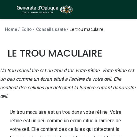
Passer
au
contenu
À la Une
Lunettes de soleil
principal
Home
Edito
Conseils sante
Le trou maculaire
Sélection -50%
Outlet : J
Sélection -30%
LE TROU MACULAIRE
Innovation
Sélection -20%
Lunettes d
Un trou maculaire est un trou dans votre rétine. Votre rétine est
Lunettes de vue
Examen de
un peu comme un écran situé à l'arrière de votre œil. Elle
Sélection -50%
contient des cellules qui détectent la lumière entrant dans votre
Loi 100% 
œil.
Sélection -30%
Onesight :
Sélection -20%
Un trou maculaire est un trou dans votre rétine. Votre
Toutes le
rétine est un peu comme un écran situé à l'arrière de
Lunettes 
votre œil. Elle contient des cellules qui détectent la