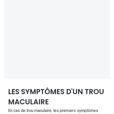
Lunettes d
Marque
Ray-Ban
Tory burch
Coach
Unofficial
DbyD
Armani Ex
Polo Ralp
LES SYMPTÔMES D'UN TROU
Michael k
MACULAIRE
Toutes le
En cas de trou maculaire, les premiers symptômes