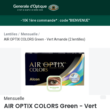
Passer
au
contenu
À la Une
Lunettes de soleil
-10€ 1ère commande* : code "BIENVENUE"
principal
Sélection -50%
Outlet : J
Lentilles
Mensuelle
Sélection -30%
AIR OPTIX COLORS Green - Vert Amande (2 lentilles)
Innovation
Sélection -20%
Lunettes d
Lunettes de vue
Examen de
Sélection -50%
Loi 100% 
Sélection -30%
Onesight :
Sélection -20%
Toutes le
Mensuelle
Lunettes 
AIR OPTIX COLORS Green - Vert