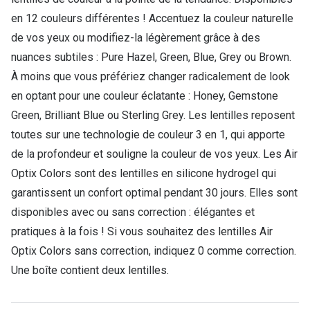
Nos con
en 12 couleurs différentes ! Accentuez la couleur naturelle
de vos yeux ou modifiez-la légèrement grâce à des
Comprend
nuances subtiles : Pure Hazel, Green, Blue, Grey ou Brown.
Comment c
À moins que vous préfériez changer radicalement de look
en optant pour une couleur éclatante : Honey, Gemstone
Comment e
Green, Brilliant Blue ou Sterling Grey. Les lentilles reposent
La santé v
toutes sur une technologie de couleur 3 en 1, qui apporte
Tous nos 
de la profondeur et souligne la couleur de vos yeux. Les Air
Optix Colors sont des lentilles en silicone hydrogel qui
Nos acc
garantissent un confort optimal pendant 30 jours. Elles sont
disponibles avec ou sans correction : élégantes et
Accessoir
pratiques à la fois ! Si vous souhaitez des lentilles Air
Accessoir
Optix Colors sans correction, indiquez 0 comme correction.
Une boîte contient deux lentilles.
Tous nos 