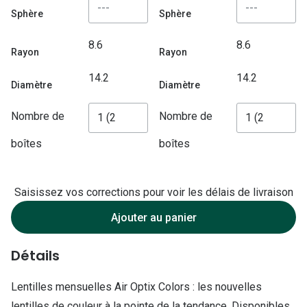
Lunettes d
Sphère
Sphère
Marque
8.6
8.6
Rayon
Rayon
Ray-Ban
14.2
14.2
Diamètre
Diamètre
Tory burch
Nombre de
Nombre de
Coach
boîtes
boîtes
Unofficial
DbyD
Saisissez vos corrections pour voir les délais de livraison
Armani Ex
Ajouter au panier
Polo Ralp
Détails
Michael k
Toutes le
Lentilles mensuelles Air Optix Colors : les nouvelles
lentilles de couleur à la pointe de la tendance. Disponibles