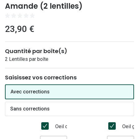
Lunettes 
Amande (2 lentilles)
Lunettes 
23,90 €
Lunettes
Lunettes a
Lunettes d
Quantité par boîte(s)
2 Lentilles par boîte
Lunettes d
Saisissez vos corrections
Formes
Lunettes 
Avec corrections
Lunettes 
Sans corrections
Lunettes 
Oeil droit
Oeil ga
Lunettes 