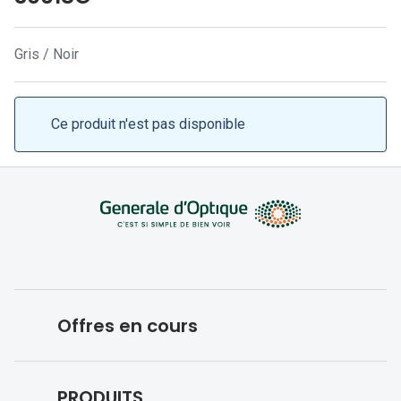
Lunettes 
Lunettes 
Gris / Noir
Lunettes
Lunettes a
Ce produit n'est pas disponible
Lunettes d
Lunettes d
Formes
Lunettes 
Lunettes 
Offres en cours
Lunettes 
Lunettes 
Conditions des offres en cours
PRODUITS