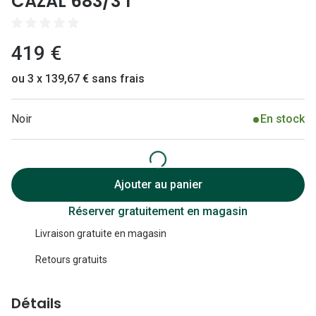
CAZAL 683/3 1
Lunettes 
Lunettes 
419 €
Lunettes
ou 3 x 139,67 € sans frais
Lunettes a
Lunettes d
Noir
En stock
Lunettes d
Formes
Ajouter au panier
Lunettes 
Réserver gratuitement en magasin
Lunettes 
Livraison gratuite en magasin
Retours gratuits
Lunettes 
Lunettes 
Détails