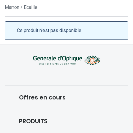
Lunettes 
Marron / Ecaille
Lunettes 
Lunettes
Ce produit n'est pas disponible
Lunettes a
Lunettes d
Lunettes d
Formes
Lunettes 
Offres en cours
Lunettes 
Lunettes 
Conditions des offres en cours
PRODUITS
Lunettes 
Forfaits optiques