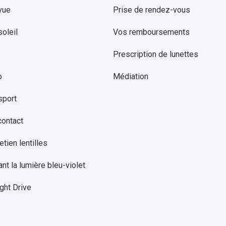
vue
Prise de rendez-vous
oleil
Vos remboursements
Prescription de lunettes
o
Médiation
sport
contact
etien lentilles
ant la lumière bleu-violet
ght Drive