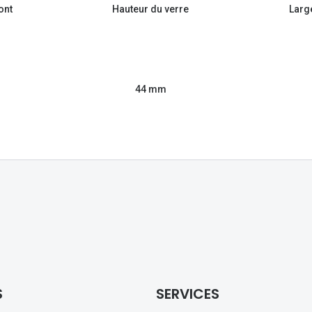
ont
Hauteur du verre
Larg
44 mm
S
SERVICES