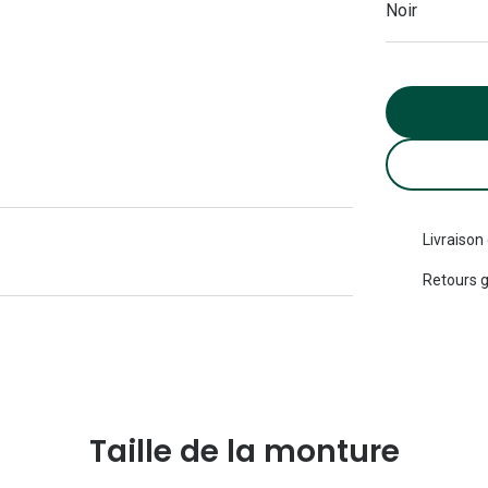
Noir
Michael kors
Toutes les marques
panthos
Entretenir mes lentilles
Toutes les marques
ilotes
Livraison
Retours g
Taille de la monture