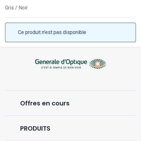
Lunettes 
Gris / Noir
Lunettes 
Lunettes
Ce produit n'est pas disponible
Lunettes a
Lunettes d
Lunettes d
Formes
Lunettes 
Offres en cours
Lunettes 
Lunettes 
Conditions des offres en cours
PRODUITS
Lunettes 
Forfaits optiques