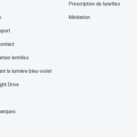
Prescription de lunettes
o
Médiation
sport
contact
etien lentilles
ant la lumière bleu-violet
ght Drive
marques