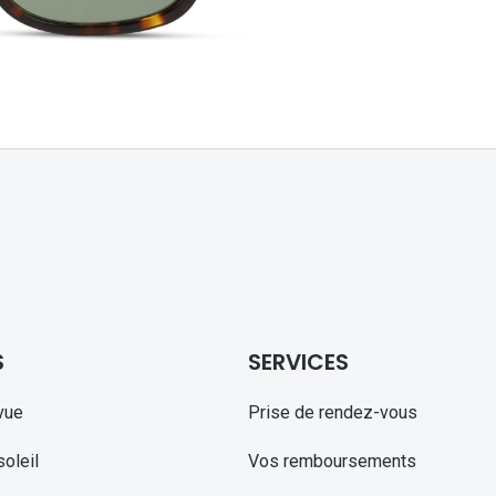
Michael kors
Toutes les marques
panthos
Entretenir mes lentilles
Toutes les marques
ilotes
S
SERVICES
vue
Prise de rendez-vous
oleil
Vos remboursements