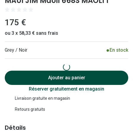
MAUI JIM Maoli 668S MAOLI 1
Lunettes 
Lunettes 
175 €
Lunettes
ou 3 x 58,33 € sans frais
Lunettes a
Lunettes d
Grey / Noir
En stock
Lunettes d
Formes
Ajouter au panier
Lunettes 
Réserver gratuitement en magasin
Lunettes 
Livraison gratuite en magasin
Retours gratuits
Lunettes 
Lunettes 
Détails