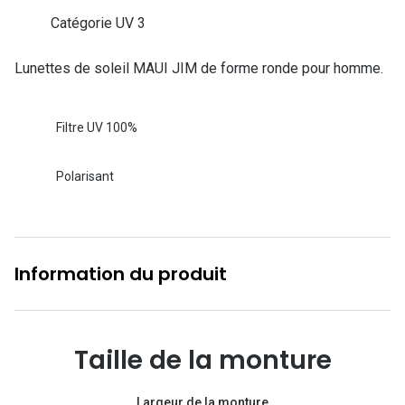
Lunettes d
Catégorie UV 3
Marque
Lunettes de soleil MAUI JIM de forme ronde pour homme.
Ray-Ban
Tory burch
Filtre UV 100%
Coach
Polarisant
Unofficial
DbyD
Armani Ex
Information du produit
Polo Ralp
Michael k
Taille de la monture
Toutes le
Largeur de la monture