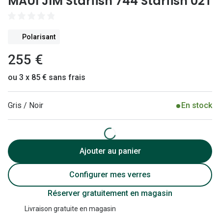
MAUI JIM Starfish 744 Starfish 02T
Lunettes 
Lunettes 
Polarisant
Lunettes
255 €
Lunettes a
ou 3 x 85 € sans frais
Lunettes d
Lunettes d
Gris / Noir
En stock
Formes
Lunettes 
Ajouter au panier
Lunettes 
Configurer mes verres
Lunettes 
Réserver gratuitement en magasin
Lunettes 
Livraison gratuite en magasin