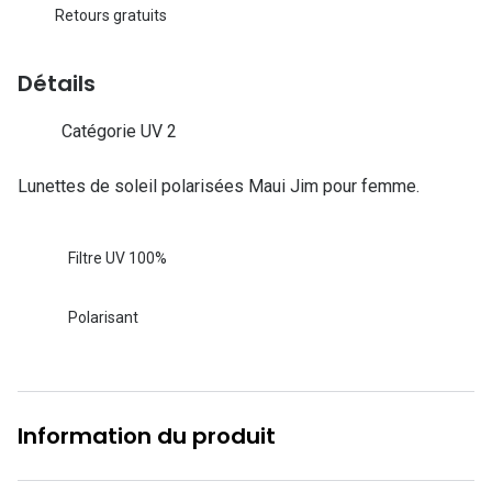
Lunettes d
Retours gratuits
Marque
Détails
Ray-Ban
Catégorie UV 2
Tory burch
Lunettes de soleil polarisées Maui Jim pour femme.
Coach
Unofficial
Filtre UV 100%
DbyD
Polarisant
Armani Ex
Polo Ralp
Michael k
Information du produit
Toutes le