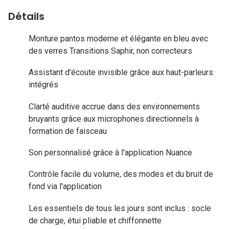
Lunettes d
Détails
Marque
Monture pantos moderne et élégante en bleu avec
Ray-Ban
des verres Transitions Saphir, non correcteurs
Tory burch
Assistant d'écoute invisible grâce aux haut-parleurs
intégrés
Coach
Clarté auditive accrue dans des environnements
Unofficial
bruyants grâce aux microphones directionnels à
formation de faisceau
DbyD
Armani Ex
Son personnalisé grâce à l'application Nuance
Polo Ralp
Contrôle facile du volume, des modes et du bruit de
fond via l'application
Michael k
Les essentiels de tous les jours sont inclus : socle
Toutes le
de charge, étui pliable et chiffonnette