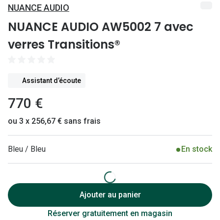
Lunettes 
NUANCE AUDIO
Lunettes 
NUANCE AUDIO AW5002 7 avec
verres Transitions®
Lunettes
Lunettes a
Lunettes d
Assistant d’écoute
Lunettes d
770 €
ou 3 x 256,67 € sans frais
Formes
Lunettes 
Bleu / Bleu
En stock
Lunettes 
Lunettes 
Ajouter au panier
Lunettes 
Réserver gratuitement en magasin