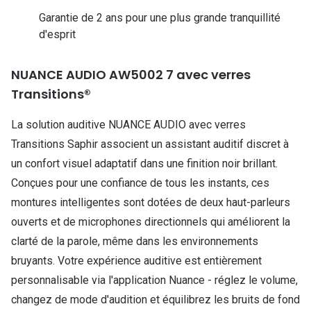
Nos con
Garantie de 2 ans pour une plus grande tranquillité
d'esprit
Comprend
Comment c
NUANCE AUDIO AW5002 7 avec verres
Transitions®
Comment e
La solution auditive NUANCE AUDIO avec verres
La santé v
Transitions Saphir associent un assistant auditif discret à
Tous nos 
un confort visuel adaptatif dans une finition noir brillant.
Conçues pour une confiance de tous les instants, ces
Nos acc
montures intelligentes sont dotées de deux haut-parleurs
Accessoir
ouverts et de microphones directionnels qui améliorent la
clarté de la parole, même dans les environnements
Accessoir
bruyants. Votre expérience auditive est entièrement
Tous nos 
personnalisable via l'application Nuance - réglez le volume,
changez de mode d'audition et équilibrez les bruits de fond