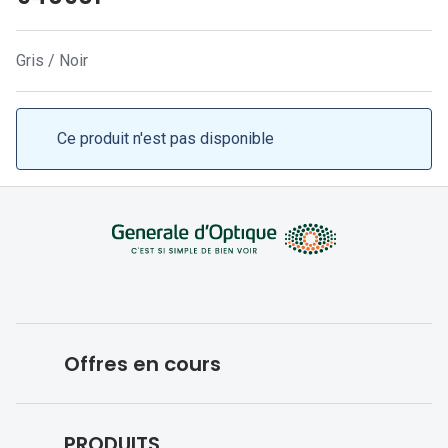
Lunettes 
Lunettes 
Gris / Noir
Lunettes
Lunettes a
Ce produit n'est pas disponible
Lunettes d
Lunettes d
Formes
Lunettes 
Lunettes 
Offres en cours
Lunettes 
Lunettes 
Conditions des offres en cours
PRODUITS