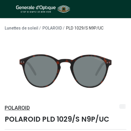
Passer
au
contenu
À la Une
Lunettes de soleil
principal
Lunettes de soleil
POLAROID
PLD 1029/S N9P/UC
Sélection -50%
Outlet : J
Sélection -30%
Innovation
Sélection -20%
Lunettes d
Lunettes de vue
Examen de
Sélection -50%
Loi 100% 
Sélection -30%
Onesight :
Sélection -20%
POLAROID
Toutes le
POLAROID PLD 1029/S N9P/UC
Lunettes 