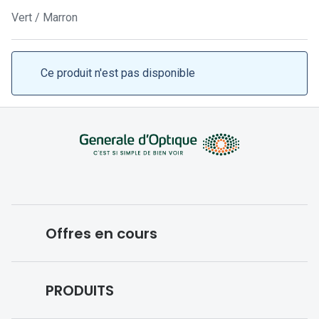
Lunettes 
Vert / Marron
Lunettes 
Lunettes
Ce produit n'est pas disponible
Lunettes a
Lunettes d
Lunettes d
Formes
Lunettes 
Offres en cours
Lunettes 
Lunettes 
Conditions des offres en cours
PRODUITS
Lunettes 
Forfaits optiques