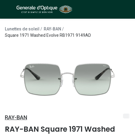
Passer
au
contenu
À la Une
Lunettes de soleil
principal
Lunettes de soleil
RAY-BAN
Sélection -50%
Square 1971 Washed Evolve RB1971 9149AD
Outlet : J
Sélection -30%
Innovation
Sélection -20%
Lunettes d
Lunettes de vue
Examen de
Sélection -50%
Loi 100% 
Sélection -30%
Onesight :
Sélection -20%
Toutes le
RAY-BAN
Lunettes 
RAY-BAN Square 1971 Washed