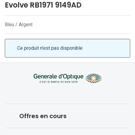
Lunettes 
Evolve RB1971 9149AD
Lunettes 
Bleu / Argent
Lunettes
Lunettes a
Ce produit n'est pas disponible
Lunettes d
Lunettes d
Formes
Lunettes 
Lunettes 
Lunettes 
Offres en cours
Lunettes 
Conditions des offres en cours