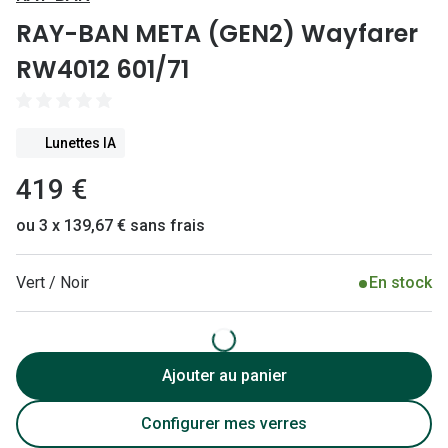
Lunettes 
RAY-BAN META (GEN2) Wayfarer
Lunettes 
RW4012 601/71
Lunettes
Lunettes a
Lunettes IA
Lunettes d
419 €
Lunettes d
ou 3 x 139,67 € sans frais
Formes
Vert / Noir
En stock
Lunettes 
Lunettes 
Lunettes 
Ajouter au panier
Lunettes 
Configurer mes verres