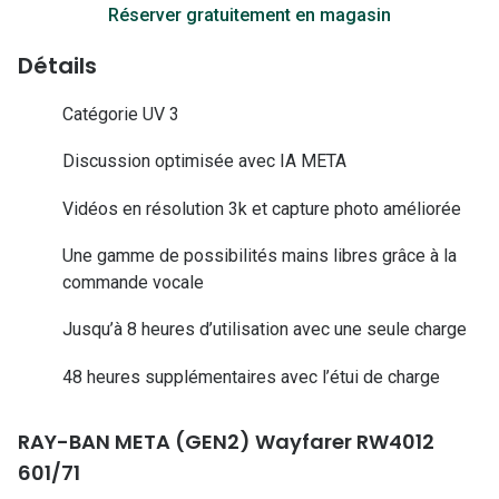
Lunettes d
Réserver gratuitement en magasin
Marque
Détails
Ray-Ban
Catégorie UV 3
Tory burch
Discussion optimisée avec IA META
Coach
Vidéos en résolution 3k et capture photo améliorée
Unofficial
Une gamme de possibilités mains libres grâce à la
commande vocale
DbyD
Jusqu’à 8 heures d’utilisation avec une seule charge
Armani Ex
Polo Ralp
48 heures supplémentaires avec l’étui de charge
Michael k
RAY-BAN META (GEN2) Wayfarer RW4012
Toutes le
601/71