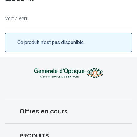
Lunettes 
Lunettes 
Vert / Vert
Lunettes
Lunettes a
Ce produit n'est pas disponible
Lunettes d
Lunettes d
Formes
Lunettes 
Lunettes 
Offres en cours
Lunettes 
Lunettes 
Conditions des offres en cours
PRODUITS