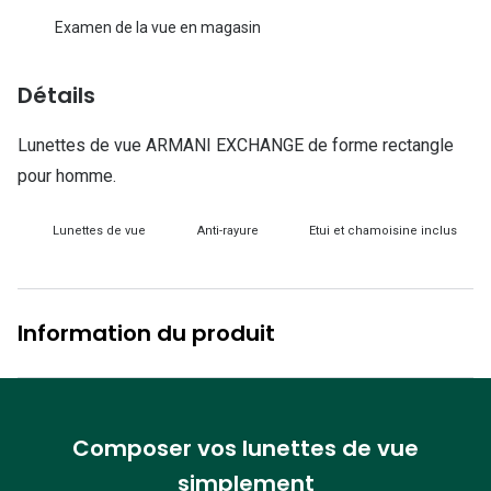
Lunettes d
Examen de la vue en magasin
Marque
Détails
Ray-Ban
Lunettes de vue ARMANI EXCHANGE de forme rectangle
Tory burch
pour homme.
Coach
Lunettes de vue
Anti-rayure
Etui et chamoisine inclus
Unofficial
DbyD
Armani Ex
Information du produit
Polo Ralp
Michael k
Composer vos lunettes de vue
Toutes le
simplement