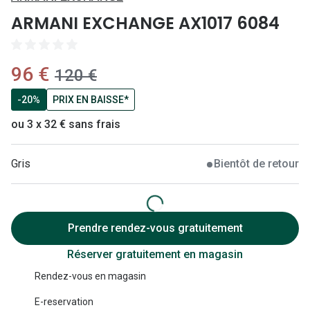
Lunettes 
ARMANI EXCHANGE AX1017 6084
Lunettes 
Lunettes
maintenant:
96 €
ancien prix:
120 €
Lunettes a
-20%
PRIX EN BAISSE*
Lunettes d
ou 3 x 32 € sans frais
Lunettes d
Gris
Bientôt de retour
Formes
Lunettes 
Prendre rendez-vous gratuitement
Lunettes 
Réserver gratuitement en magasin
Lunettes 
Rendez-vous en magasin
Lunettes 
E-reservation