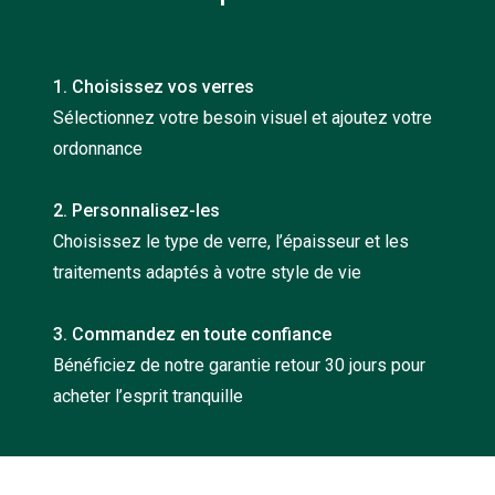
Nos con
Comprend
1. Choisissez vos verres
Comment c
Sélectionnez votre besoin visuel et ajoutez votre
ordonnance
Comment e
La santé v
2. Personnalisez-les
Choisissez le type de verre, l’épaisseur et les
Tous nos 
traitements adaptés à votre style de vie
Nos acc
3. Commandez en toute confiance
Accessoir
Bénéficiez de notre garantie retour 30 jours pour
Accessoir
acheter l’esprit tranquille
Tous nos 