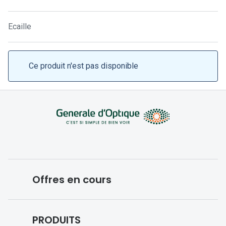
Lunettes 
Lunettes 
Ecaille
Lunettes
Lunettes a
Ce produit n'est pas disponible
Lunettes d
Lunettes d
Formes
Lunettes 
Lunettes 
Offres en cours
Lunettes 
Conditions des offres en cours
Lunettes 
PRODUITS