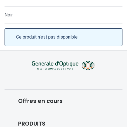
Lunettes 
Lunettes 
Noir
Lunettes
Lunettes a
Ce produit n'est pas disponible
Lunettes d
Lunettes d
Formes
Lunettes 
Lunettes 
Offres en cours
Lunettes 
Conditions des offres en cours
Lunettes 
PRODUITS