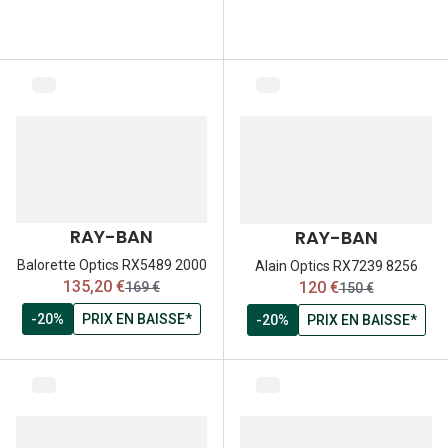
Lunettes d
Marque
Ray-Ban
Tory burch
Coach
Unofficial
RAY-BAN
RAY-BAN
DbyD
Balorette Optics RX5489 2000
Alain Optics RX7239 8256
maintenant:
maintenant:
135,20 €
120 €
ancien prix:
ancien prix:
169 €
150 €
Armani Ex
-20%
PRIX EN BAISSE*
-20%
PRIX EN BAISSE*
Polo Ralp
Michael k
Toutes le