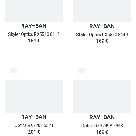
Lunettes 
Lunettes 
RAY-BAN
RAY-BAN
Lunettes
Skyler Optics RX5510 8118
Skyler Optics RX5510 8449
Lunettes a
169 €
169 €
Lunettes d
Lunettes d
Formes
Lunettes 
Lunettes 
Lunettes 
RAY-BAN
RAY-BAN
Lunettes 
Optics RX7208 5521
Optics RX3749V 2943
201 €
169 €