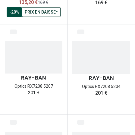
maintenant:
135,20 €
169 €
ancien prix:
169 €
-20%
PRIX EN BAISSE*
RAY-BAN
RAY-BAN
Optics RX7208 5207
Optics RX7208 5204
201 €
201 €