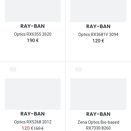
Nos con
Comprend
RAY-BAN
RAY-BAN
Comment c
Optics RX6355 2620
Optics RX3681V 3094
190 €
120 €
Comment e
La santé v
Tous nos 
Nos acc
Accessoir
Accessoir
RAY-BAN
RAY-BAN
Tous nos 
Optics RX5268 2012
Zena Optics Bio-based
maintenant:
120 €
RX7330 8260
ancien prix:
150 €