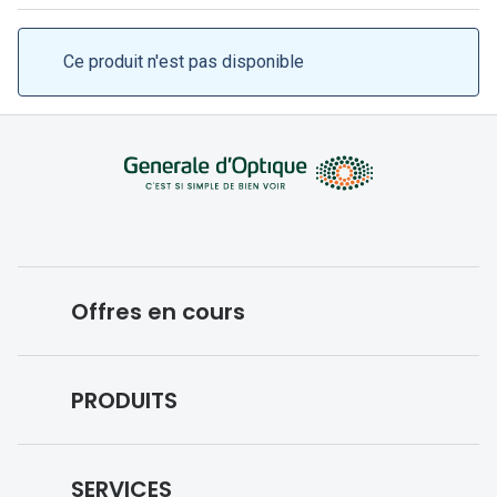
Lunettes 
Lunettes 
Ce produit n'est pas disponible
Lunettes
Lunettes a
Lunettes d
Lunettes d
Formes
Offres en cours
Lunettes 
Lunettes 
Conditions des offres en cours
PRODUITS
Lunettes 
Forfaits optiques
Lunettes 
Lunettes de vue
SERVICES