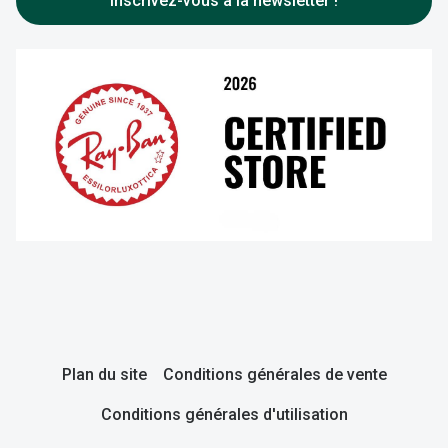
Inscrivez-vous à la newsletter !
Nos con
Comprend
Comment c
Comment e
La santé v
Tous nos 
Nos acc
Accessoir
Accessoir
Plan du site
Conditions générales de vente
Tous nos 
Conditions générales d'utilisation