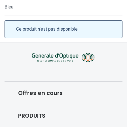
Lunettes 
Bleu
Lunettes 
Lunettes
Ce produit n'est pas disponible
Lunettes a
Lunettes d
Lunettes d
Formes
Lunettes 
Offres en cours
Lunettes 
Lunettes 
Conditions des offres en cours
PRODUITS
Lunettes 
Forfaits optiques