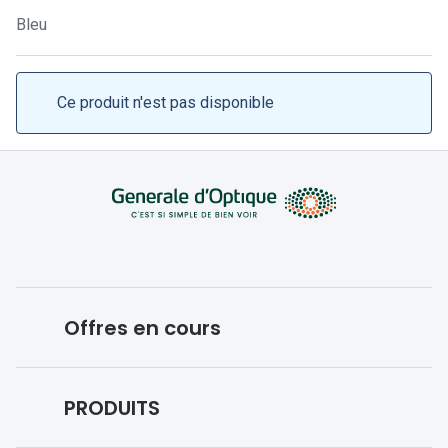
Lunettes 
Bleu
Lunettes 
Lunettes
Ce produit n'est pas disponible
Lunettes a
Lunettes d
Lunettes d
Formes
Lunettes 
Offres en cours
Lunettes 
Lunettes 
Conditions des offres en cours
PRODUITS
Lunettes 
Forfaits optiques