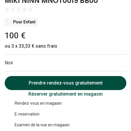
MIKI NINN MNOT0019 BB00
Lunettes 
Lunettes 
Pour Enfant
Lunettes
100 €
Lunettes a
ou 3 x 33,33 € sans frais
Lunettes d
Lunettes d
Noir
Formes
Prendre rendez-vous gratuitement
Lunettes 
Réserver gratuitement en magasin
Lunettes 
Rendez-vous en magasin
Lunettes 
E-reservation
Lunettes 
Examen de la vue en magasin