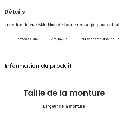
Lunettes d
Détails
Marque
Lunettes de vue Miki Ninn de forme rectangle pour enfant.
Ray-Ban
Tory burch
Lunettes de vue
Anti-rayure
Etui et chamoisine inclus
Coach
Unofficial
Information du produit
DbyD
Armani Ex
Taille de la monture
Polo Ralp
Largeur de la monture
Michael k
Toutes le